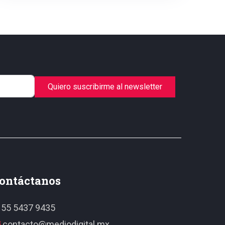
Quiero suscribirme al newsletter
ontáctanos
55 5437 9435
contacto@mediodigital.mx