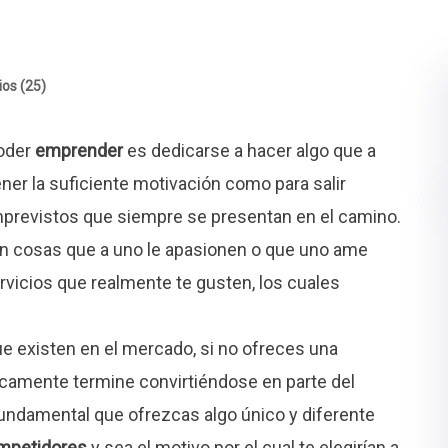
os (25)
poder
emprender
es dedicarse a hacer algo que a
ener la suficiente motivación como para salir
 imprevistos que siempre se presentan en el camino.
n cosas que a uno le apasionen o que uno ame
vicios que realmente te gusten, los cuales
e existen en el mercado, si no ofreces una
icamente termine convirtiéndose en parte del
undamental que ofrezcas algo único y diferente
mpetidores
y sea el motivo por el cual te elegirían a