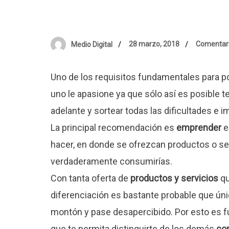
28 marzo, 2018
Comentari
Medio Digital
Uno de los requisitos fundamentales para 
uno le apasione ya que sólo así es posible t
adelante y sortear todas las dificultades e
La principal recomendación es
emprender
e
hacer, en donde se ofrezcan productos o ser
verdaderamente consumirías.
Con tanta oferta de
productos y servicios
qu
diferenciación es bastante probable que ún
montón y pase desapercibido. Por esto es f
que te permita distinguirte de los demás
co