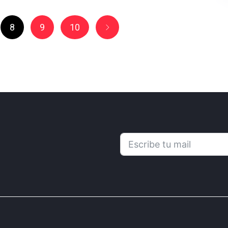
8
9
10