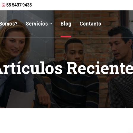
55 5437 9435
 Somos?
Servicios
Blog
Contacto
rtículos Recient