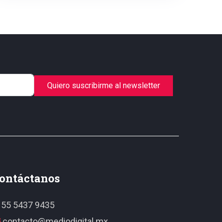
Quiero suscribirme al newsletter
ontáctanos
55 5437 9435
contacto@mediodigital.mx