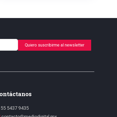
Quiero suscribirme al newsletter
ontáctanos
55 5437 9435
contacto@mediodigital.mx