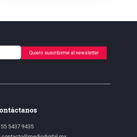
Quiero suscribirme al newsletter
ontáctanos
55 5437 9435
contacto@mediodigital.mx