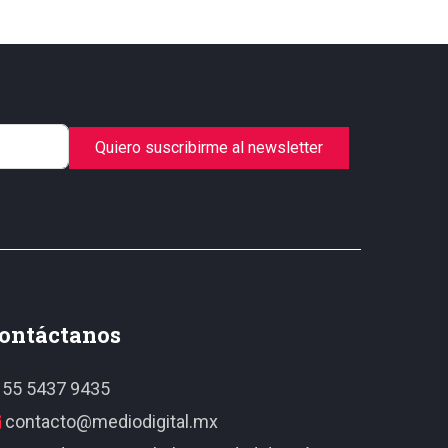
Quiero suscribirme al newsletter
ontáctanos
55 5437 9435
contacto@mediodigital.mx