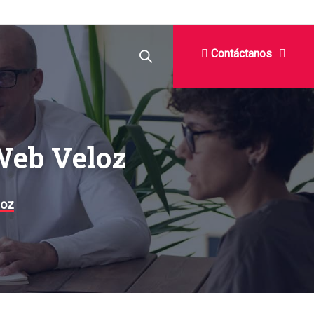
Contáctanos
Web Veloz
loz