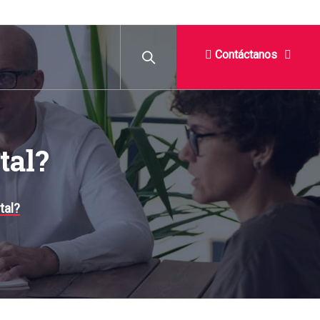
Contáctanos
tal?
tal?