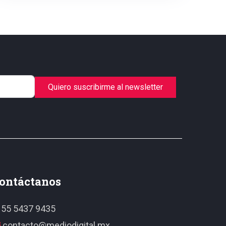
Quiero suscribirme al newsletter
ontáctanos
55 5437 9435
contacto@mediodigital.mx