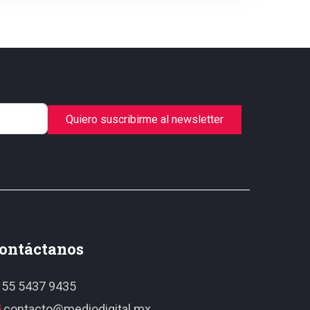
Quiero suscribirme al newsletter
ontáctanos
55 5437 9435
contacto@mediodigital.mx