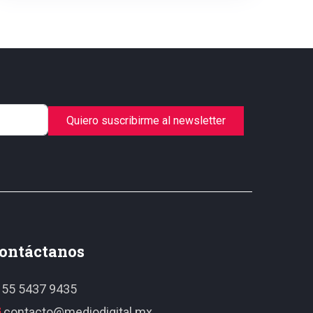
Quiero suscribirme al newsletter
ontáctanos
55 5437 9435
contacto@mediodigital.mx