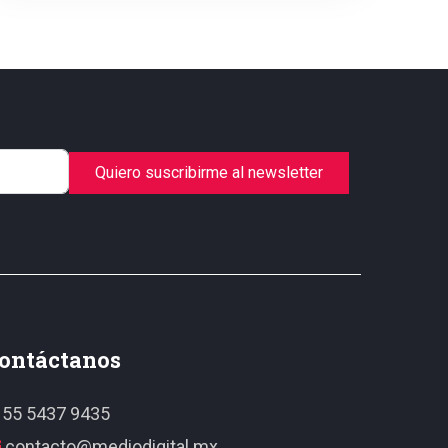
Quiero suscribirme al newsletter
ontáctanos
55 5437 9435
contacto@mediodigital.mx