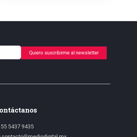
Quiero suscribirme al newsletter
ontáctanos
55 5437 9435
contacto@mediodigital.mx