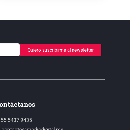
Quiero suscribirme al newsletter
ontáctanos
55 5437 9435
contacto@mediodigital.mx